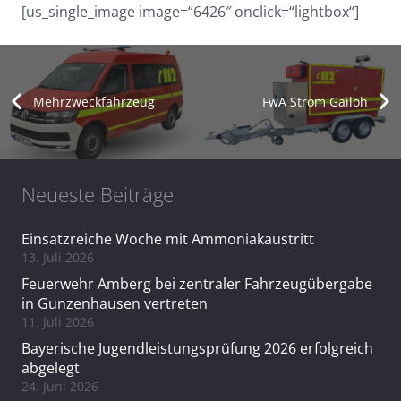
[us_single_image image=“6426″ onclick=“lightbox“]
Mehrzweckfahrzeug
FwA Strom Gailoh
Neueste Beiträge
Einsatzreiche Woche mit Ammoniakaustritt
13. Juli 2026
Feuerwehr Amberg bei zentraler Fahrzeugübergabe
in Gunzenhausen vertreten
11. Juli 2026
Bayerische Jugendleistungsprüfung 2026 erfolgreich
abgelegt
24. Juni 2026