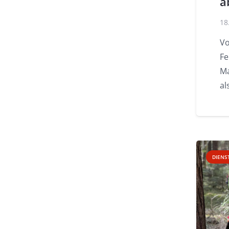
a
18
Vo
Fe
Ma
al
DIENS