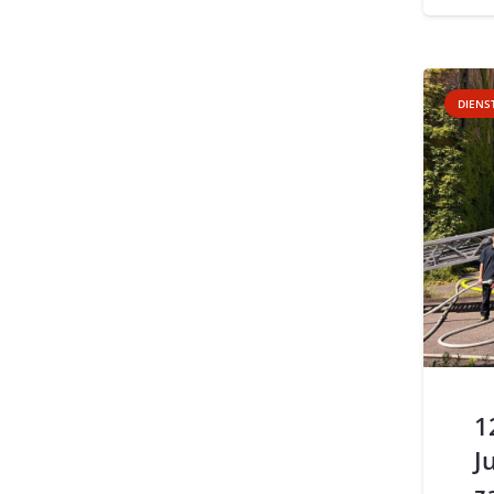
DIENS
1
J