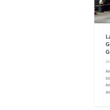
L
G
G
25
Am
si
Am
a