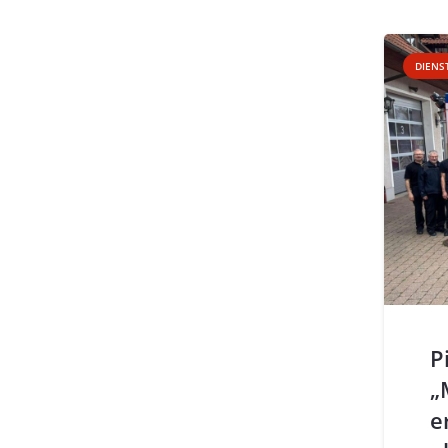
DIENS
P
„
e