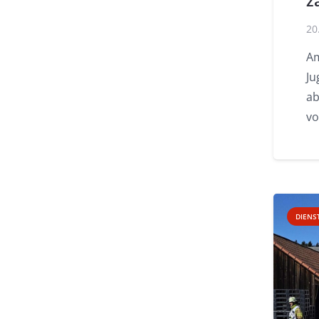
z
20
Am
Ju
ab
vo
DIENS