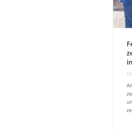
F
z
i
11
Am
zw
un
ze