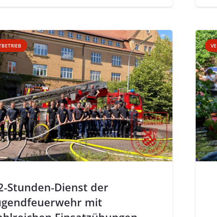
TBETRIEB
VE
2‑Stunden‑Dienst der
ugendfeuerwehr mit