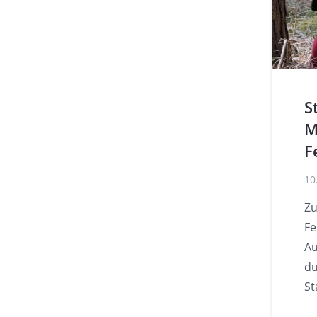
S
M
F
10
Zu
Fe
Au
du
St