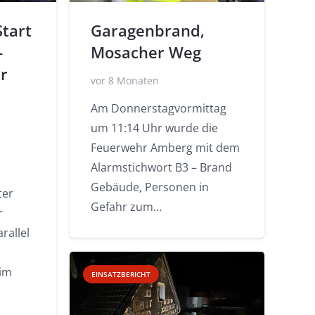
Start
Garagenbrand,
-
Mosacher Weg
r
vor 8 Monaten
Am Donnerstagvormittag
um 11:14 Uhr wurde die
Feuerwehr Amberg mit dem
Alarmstichwort B3 – Brand
Gebäude, Personen in
ter
Gefahr zum…
r
rallel
 im
EINSATZBERICHT