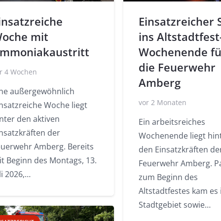
insatzreiche
Einsatzreicher 
oche mit
ins Altstadtfest
mmoniakaustritt
Wochenende fü
die Feuerwehr
r 4 Wochen
Amberg
ine außergewöhnlich
vor 2 Monaten
nsatzreiche Woche liegt
nter den aktiven
Ein arbeitsreiches
nsatzkräften der
Wochenende liegt hin
euerwehr Amberg. Bereits
den Einsatzkräften de
it Beginn des Montags, 13.
Feuerwehr Amberg. Pa
li 2026,…
zum Beginn des
Altstadtfestes kam es
Stadtgebiet sowie…