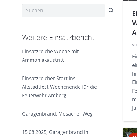
Suchen
E
nach:
W
A
Weitere Einsatzbericht
vo
Einsatzreiche Woche mit
E
Ammoniakaustritt
ei
hi
Einsatzreicher Start ins
Ei
Altstadtfest-Wochenende für die
F
Feuerwehr Amberg
m
Ju
Garagenbrand, Mosacher Weg
15.08.2025, Garagenbrand in