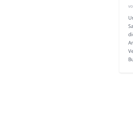
vo
U
S
d
A
Ve
B