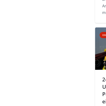
A
m
EI
2
U
P
e