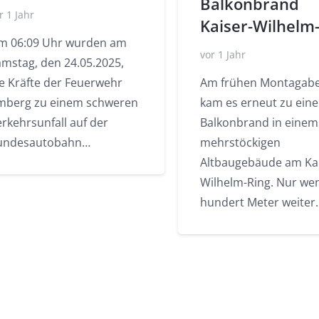
Balkonbrand
r 1 Jahr
Kaiser-Wilhelm
m 06:09 Uhr wurden am
vor 1 Jahr
amstag, den 24.05.2025,
ie Kräfte der Feuerwehr
Am frühen Montagab
mberg zu einem schweren
kam es erneut zu ein
rkehrsunfall auf der
Balkonbrand in einem
undesautobahn…
mehrstöckigen
Altbaugebäude am Kai
Wilhelm-Ring. Nur we
hundert Meter weiter