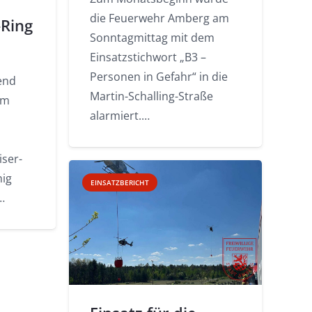
die Feuerwehr Amberg am
-Ring
Sonntagmittag mit dem
Einsatzstichwort „B3 –
Personen in Gefahr“ in die
end
Martin-Schalling-Straße
em
alarmiert.…
ser-
nig
EINSATZBERICHT
…