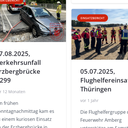
NSATZBERICHT
EINSATZBERICHT
7.08.2025,
erkehrsunfall
rzbergbrücke
05.07.2025,
299
Flughelfereinsa
Thüringen
r 12 Monaten
vor 1 Jahr
m frühen
onntagnachmittag kam es
Die Flughelfergruppe 
u einem kuriosen Einsatz
Feuerwehr Amberg
n der Erzbergbrücke in
unterstütze am Samst