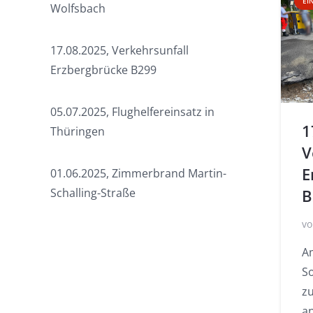
EI
Wolfsbach
17.08.2025, Verkehrsunfall
Erzbergbrücke B299
05.07.2025, Flughelfereinsatz in
1
Thüringen
V
E
01.06.2025, Zimmerbrand Martin-
Schalling-Straße
B
vo
A
S
z
a