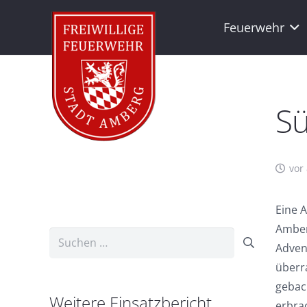
Feuerwehr
S
vor
Eine 
Amber
Suchen
Adven
nach:
überr
gebac
Weitere Einsatzbericht
erbra