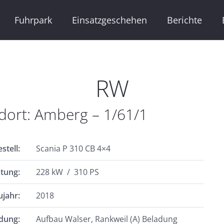
Fuhrpark
Einsatzgeschehen
Berichte
RW
dort: Amberg – 1/61/1
stell:
Scania P 310 CB 4×4
stung:
228 kW / 310 PS
jahr:
2018
dung:
Aufbau Walser, Rankweil (A) Beladung