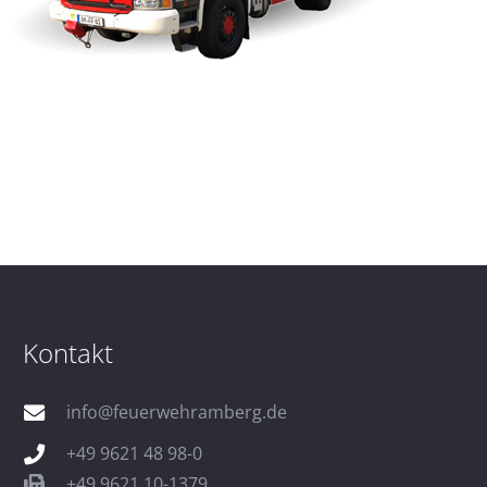
Kontakt
info@feuerwehramberg.de
+49 9621 48 98-0
+49 9621 10-1379