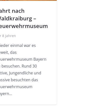
ahrt nach
aldkraiburg –
euerwehrmuseum
r 8 Jahren
ieder einmal war es
weit, das
euerwehrmuseum Bayern
u besuchen. Rund 30
tive, Jungendliche und
assive besuchten das
euerwehrmuseum
ayern…