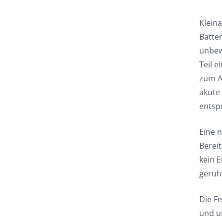
Klein
Batter
unbew
Teil 
zum A
akute
entsp
Eine 
Bereit
kein 
geruh
Die F
und un