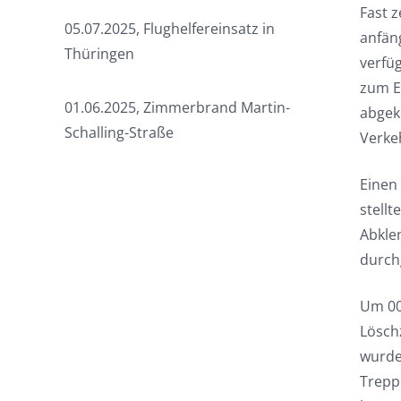
Fast z
05.07.2025, Flughelfereinsatz in
anfän
Thüringen
verfüg
zum E
01.06.2025, Zimmerbrand Martin-
abgek
Schalling-Straße
Verke
Einen
stell
Abkle
durchg
Um 00
Lösch
wurde
Trepp