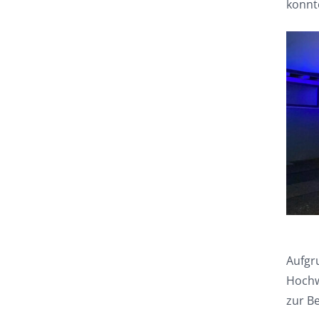
konnt
Aufgr
Hochw
zur B