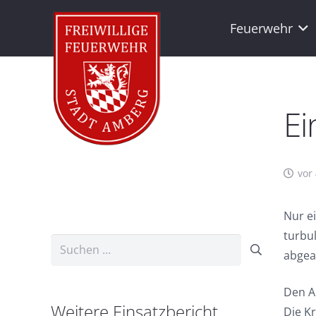
Feuerwehr
Ei
vor
Nur e
turbu
Suchen
abgea
nach:
Den A
Weitere Einsatzbericht
Die K