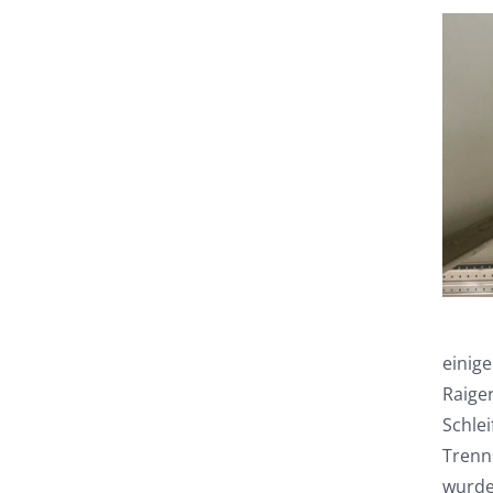
einig
Raige
Schle
Trenn
wurde 