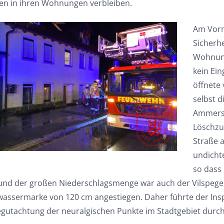
en in ihren Wohnungen verbleiben.
Am Vorm
Sicherhe
Wohnung
kein Ei
öffnete
selbst 
Ammersr
Löschzu
Straße a
undicht
so dass
und der großen Niederschlagsmenge war auch der Vilspegel i
assermarke von 120 cm angestiegen. Daher führte der Insp
egutachtung der neuralgischen Punkte im Stadtgebiet durch