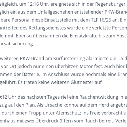
eitgleich, um 12:16 Uhr, ereignete sich in der Regensburger
glich ein aus dem Unfallgeschehen entstehender PKW-Bran
bare Personal diese Einsatzstelle mit dem TLF 16/25 an. Ein 
intreffen des Rettungsdienstes wurde eine verletzte Person
lemmt. Ebenso übernahmen die Einsatzkräfte bis zum Absch
hrsabsicherung.
 weiteren PKW-Brand am Kurfürstenring alarmierte die ILS 
te vor Ort jedoch nur einen überhitzen Motor fest. Auch hi
mmen der Batterie. Im Anschluss wurde nochmals eine Bra
eführt. Es traten keine weiteren Glutnester auf.
:12 Uhr des nächsten Tages rief eine Rauchentwicklung in
zug auf den Plan. Als Ursache konnte auf dem Herd angeb
 durch einen Trupp unter Atemschutz ins Freie verbracht 
enhaus mit zwei Überdrucklüftern vom Rauch befreit. Verl