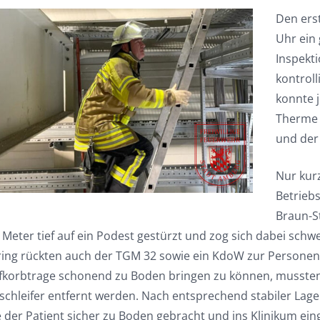
Den ers
Uhr ein
Inspekt
kontroll
konnte 
Therme
und der
Nur kurz
Betrieb
Braun-St
e Meter tief auf ein Podest gestürzt und zog sich dabei sc
ring rückten auch der TGM 32 sowie ein KdoW zur Personenr
ifkorbtrage schonend zu Boden bringen zu können, mussten
schleifer entfernt werden. Nach entsprechend stabiler La
der Patient sicher zu Boden gebracht und ins Klinikum eing