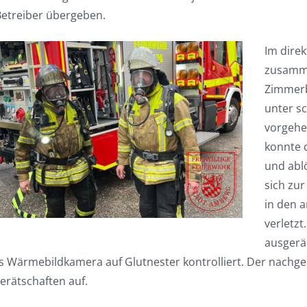
etreiber übergeben.
Im dire
zusamme
Zimmerb
unter s
vorgehe
konnte 
und abl
sich zu
in den 
verletz
ausgerä
ls Wärmebildkamera auf Glutnester kontrolliert. Der nachg
erätschaften auf.