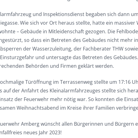
alarmfahrzeug und Inspektionsdienst begaben sich dann um 
iegasse. Wie sich vor Ort heraus stellte, hatte ein massive
ohnte – Gebäude in Mitleidenschaft gezogen. Die Fehlbod
eingestürzt, so dass ein Betreten des Gebäudes nicht mehr
bsperren der Wasserzuleitung, der Fachberater THW sowie ei
 Einsturzgefahr und untersagte das Betreten des Gebäud
rechenden Behörden und Firmen geklärt werden.
nochmalige Türöffnung im Terrassenweg stellte um 17:16 Uhr
s auf der Anfahrt des Kleinalarmfahrzeuges stellte sich her
Einsatz der Feuerwehr mehr nötig war. So konnten die Einsat
samen Weihnachtsabend im Kreise ihrer Familien verbringe
euerwehr Amberg wünscht allen Bürgerinnen und Bürgern ei
fallfreies neues Jahr 2023!