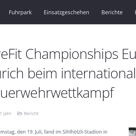
Fuhrpark
Einsatzgeschehen
Berichte
reFit Championships Eu
rich beim internationa
euerwehrwettkampf
1 Jahr
Bericht
stag, den 19. Juli, fand im Sihlhölzli-Stadion in