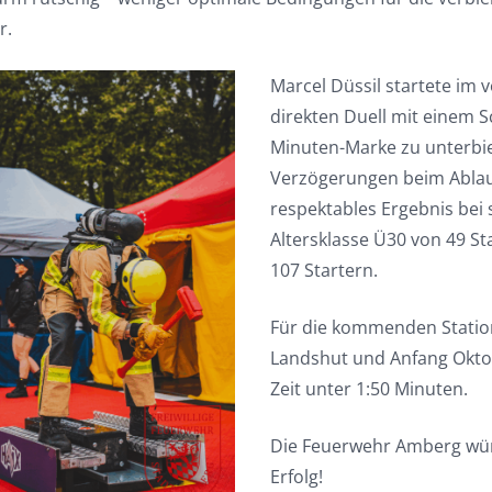
r.
Marcel Düssil startete im 
direkten Duell mit einem S
Minuten-Marke zu unterbiet
Verzögerungen beim Ablauf 
respektables Ergebnis bei s
Altersklasse Ü30 von 49 S
107 Startern.
Für die kommenden Station
Landshut und Anfang Oktobe
Zeit unter 1:50 Minuten.
Die Feuerwehr Amberg wüns
Erfolg!