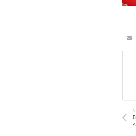
N
B
A