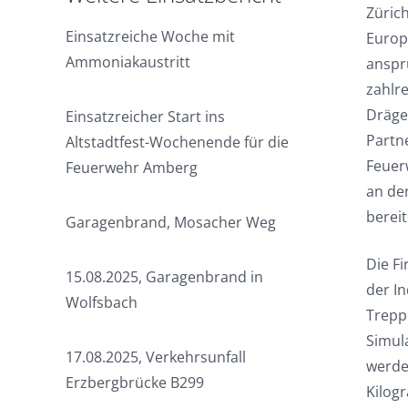
Züric
Einsatzreiche Woche mit
Europa
Ammoniakaustritt
anspr
zahlr
Dräger
Einsatzreicher Start ins
Partne
Altstadtfest-Wochenende für die
Feuerw
Feuerwehr Amberg
an den
bereit
Garagenbrand, Mosacher Weg
Die F
15.08.2025, Garagenbrand in
der I
Wolfsbach
Trepp
Simul
17.08.2025, Verkehrsunfall
werde
Erzbergbrücke B299
Kilog