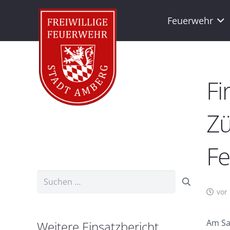
Feuerwehr
Fi
Zü
F
Suchen
nach:
vor 
Am Sam
Weitere Einsatzbericht