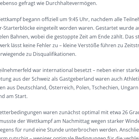
 ebenso gefragt wie Durchhaltevermögen.
ettkampf begann offiziell um 9:45 Uhr, nachdem alle Teil
r-Starterblöcke eingeteilt worden waren. Gestartet wurde a
lelen Bahnen, wobei die gestoppte Zeit am Ende zählt. Das s
erk lässt keine Fehler zu – kleine Verstöße führen zu Zeitst
rwiegende zu Disqualifikationen.
eilnehmerfeld war international besetzt – neben einer stark
etung aus der Schweiz als Gastgeberland waren auch Athle
ten aus Deutschland, Österreich, Polen, Tschechien, Ungar
nd am Start.
etterbedingungen waren zunächst optimal mit etwa 26 Grad
musste der Wettkampf am Nachmittag wegen starker Wind
regens für rund eine Stunde unterbrochen werden. Anschli
urm rutschig – weniger optimale Bedingungen für die verbl