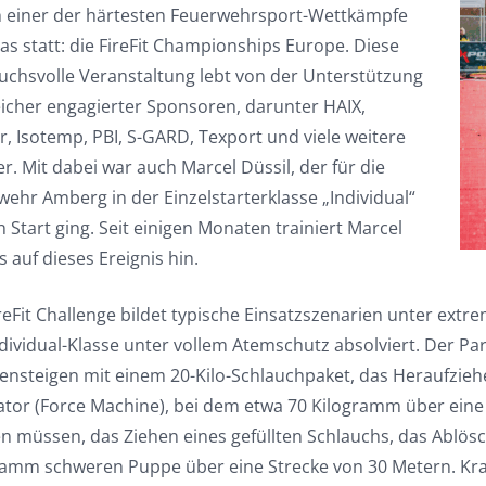
h einer der härtesten Feuerwehrsport-Wettkämpfe
s statt: die FireFit Championships Europe. Diese
uchsvolle Veranstaltung lebt von der Unterstützung
eicher engagierter Sponsoren, darunter HAIX,
, Isotemp, PBI, S-GARD, Texport und viele weitere
r. Mit dabei war auch Marcel Düssil, der für die
ehr Amberg in der Einzelstarterklasse „Individual“
 Start ging. Seit einigen Monaten trainiert Marcel
s auf dieses Ereignis hin.
ireFit Challenge bildet typische Einsatzszenarien unter ext
ndividual-Klasse unter vollem Atemschutz absolviert. Der 
ensteigen mit einem 20-Kilo-Schlauchpaket, das Heraufzieh
ator (Force Machine), bei dem etwa 70 Kilogramm über eine
n müssen, das Ziehen eines gefüllten Schlauchs, das Ablös
ramm schweren Puppe über eine Strecke von 30 Metern. Kra