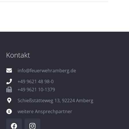
Kontakt
info@feuerwehramberg.de
+49 9621 48 98-0
+49 9621 10-1379
Schießstätteweg 13, 92224 Amberg
weitere Ansprechpartner