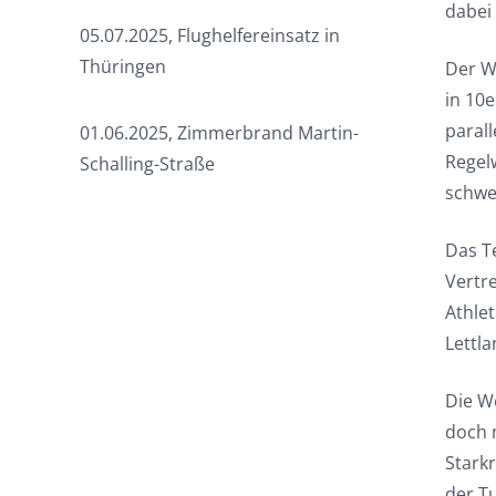
dabei
05.07.2025, Flughelfereinsatz in
Thüringen
Der W
in 10e
paral
01.06.2025, Zimmerbrand Martin-
Regelw
Schalling-Straße
schwe
Das T
Vertr
Athle
Lettla
Die W
doch 
Stark
der T