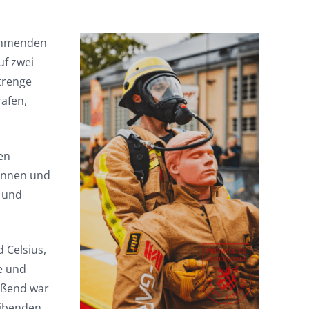
nehmenden
uf zwei
trenge
rafen,
en
tinnen und
n und
 Celsius,
e und
eßend war
eibenden