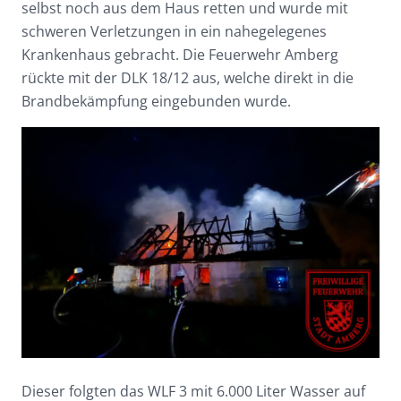
selbst noch aus dem Haus retten und wurde mit
schweren Verletzungen in ein nahegelegenes
Krankenhaus gebracht. Die Feuerwehr Amberg
rückte mit der DLK 18/12 aus, welche direkt in die
Brandbekämpfung eingebunden wurde.
Dieser folgten das WLF 3 mit 6.000 Liter Wasser auf