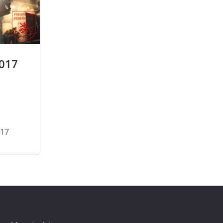
2017
017