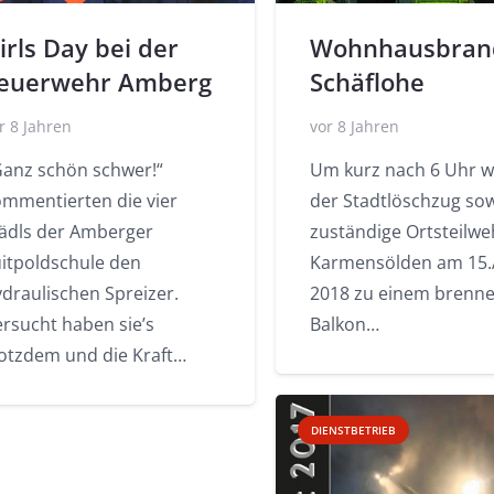
irls Day bei der
Wohnhausbran
euerwehr Amberg
Schäflohe
r 8 Jahren
vor 8 Jahren
Ganz schön schwer!“
Um kurz nach 6 Uhr 
ommentierten die vier
der Stadtlöschzug sow
ädls der Amberger
zuständige Ortsteilwe
uitpoldschule den
Karmensölden am 15.A
draulischen Spreizer.
2018 zu einem brenn
ersucht haben sie’s
Balkon…
rotzdem und die Kraft…
DIENSTBETRIEB