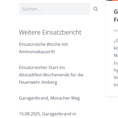
Suchen
G
nach:
F
Weitere Einsatzbericht
vo
„
Einsatzreiche Woche mit
k
Ammoniakaustritt
M
L
Einsatzreicher Start ins
hy
Altstadtfest-Wochenende für die
V
Feuerwehr Amberg
t
Garagenbrand, Mosacher Weg
15.08.2025, Garagenbrand in