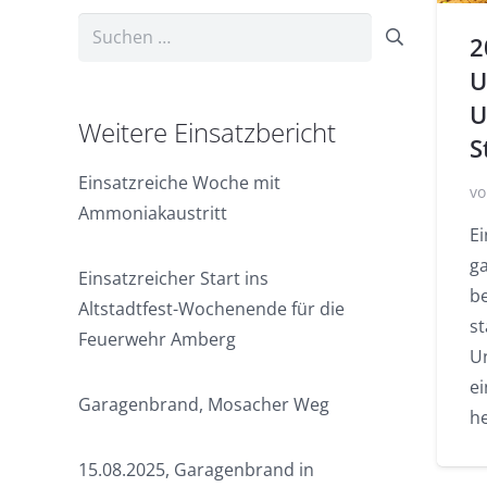
Suchen
2
nach:
U
U
Weitere Einsatzbericht
S
Einsatzreiche Woche mit
vo
Ammoniakaustritt
E
g
Einsatzreicher Start ins
be
Altstadtfest-Wochenende für die
s
Feuerwehr Amberg
U
e
Garagenbrand, Mosacher Weg
h
15.08.2025, Garagenbrand in