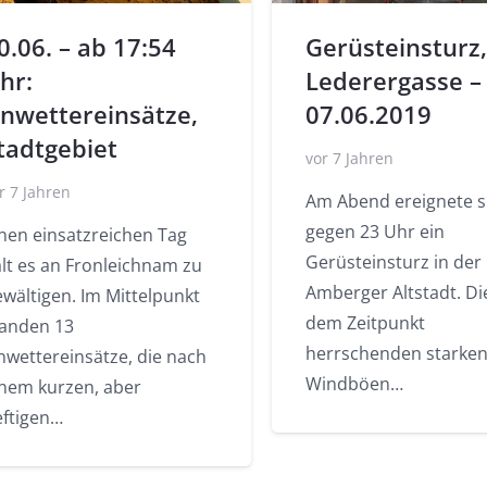
0.06. – ab 17:54
Gerüsteinsturz,
hr:
Lederergasse –
nwettereinsätze,
07.06.2019
tadtgebiet
vor 7 Jahren
r 7 Jahren
Am Abend ereignete s
gegen 23 Uhr ein
inen einsatzreichen Tag
Gerüsteinsturz in der
alt es an Fronleichnam zu
Amberger Altstadt. Di
wältigen. Im Mittelpunkt
dem Zeitpunkt
tanden 13
herrschenden starke
nwettereinsätze, die nach
Windböen…
inem kurzen, aber
eftigen…