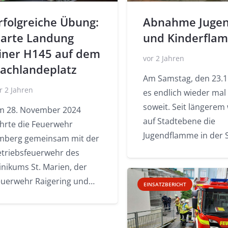
rfolgreiche Übung:
Abnahme Jugen
arte Landung
und Kinderfla
iner H145 auf dem
vor 2 Jahren
achlandeplatz
Am Samstag, den 23.1
r 2 Jahren
es endlich wieder mal
soweit. Seit längerem
m 28. November 2024
auf Stadtebene die
ührte die Feuerwehr
Jugendflamme in der 
mberg gemeinsam mit der
etriebsfeuerwehr des
inikums St. Marien, der
euerwehr Raigering und…
EINSATZBERICHT