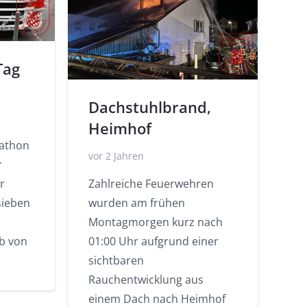
Tag
Dachstuhlbrand,
Heimhof
rathon
vor 2 Jahren
r
r
Zahlreiche Feuerwehren
sieben
wurden am frühen
Montagmorgen kurz nach
lb von
01:00 Uhr aufgrund einer
sichtbaren
Rauchentwicklung aus
einem Dach nach Heimhof