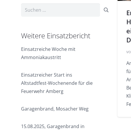
Suchen
E
nach:
H
e
Weitere Einsatzbericht
D
Einsatzreiche Woche mit
vo
Ammoniakaustritt
A
f
Einsatzreicher Start ins
A
Altstadtfest-Wochenende für die
B
Feuerwehr Amberg
Kl
F
Garagenbrand, Mosacher Weg
15.08.2025, Garagenbrand in