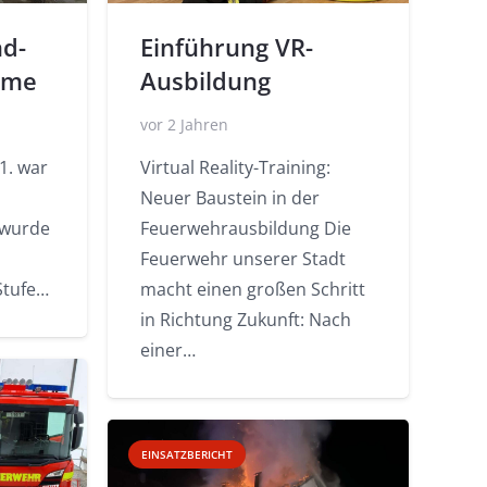
d-
Einführung VR-
mme
Ausbildung
vor 2 Jahren
1. war
Virtual Reality-Training:
Neuer Baustein in der
 wurde
Feuerwehrausbildung Die
Feuerwehr unserer Stadt
Stufe…
macht einen großen Schritt
in Richtung Zukunft: Nach
einer…
EINSATZBERICHT