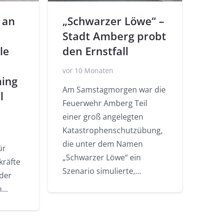
 an
„Schwarzer Löwe“ –
Stadt Amberg probt
le
den Ernstfall
vor 10 Monaten
ning
Am Samstagmorgen war die
l
Feuerwehr Amberg Teil
einer groß angelegten
Katastrophenschutzübung,
die unter dem Namen
ür
„Schwarzer Löwe“ ein
kräfte
Szenario simulierte,…
der
n…