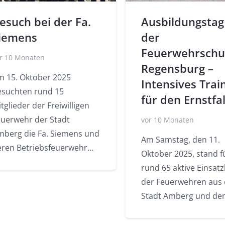
esuch bei der Fa.
Ausbildungstag
iemens
der
Feuerwehrschu
r 10 Monaten
Regensburg –
m 15. Oktober 2025
Intensives Trai
esuchten rund 15
für den Ernstfal
tglieder der Freiwilligen
euerwehr der Stadt
vor 10 Monaten
mberg die Fa. Siemens und
Am Samstag, den 11.
eren Betriebsfeuerwehr…
Oktober 2025, stand f
rund 65 aktive Einsatz
der Feuerwehren aus 
Stadt Amberg und de