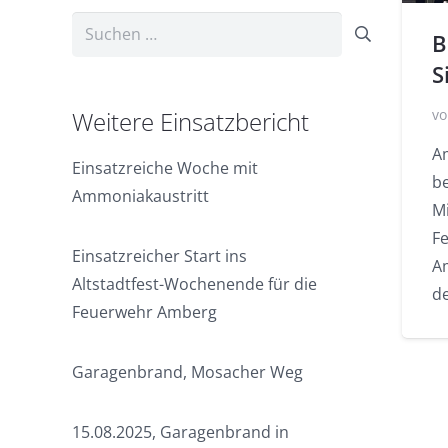
Suchen
B
nach:
S
vo
Weitere Einsatzbericht
A
Einsatzreiche Woche mit
b
Ammoniakaustritt
Mi
F
Einsatzreicher Start ins
A
Altstadtfest-Wochenende für die
d
Feuerwehr Amberg
Garagenbrand, Mosacher Weg
15.08.2025, Garagenbrand in