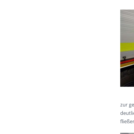
zur g
deutl
fließe