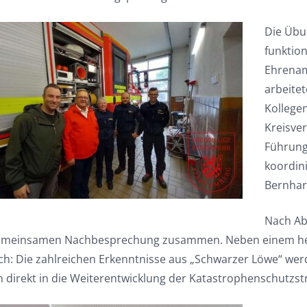
Die Übun
funktio
Ehrenam
arbeite
Kollege
Kreisve
Führung
koordin
Bernhar
Nach Ab
emeinsamen Nachbesprechung zusammen. Neben einem herz
ich: Die zahlreichen Erkenntnisse aus „Schwarzer Löwe“ 
n direkt in die Weiterentwicklung der Katastrophenschutzst