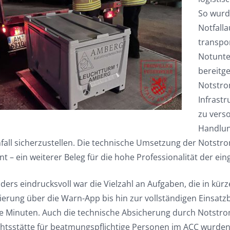
So wurd
Notfalla
transpor
Notunte
bereitge
Notstro
Infrast
zu vers
Handlun
nfall sicherzustellen. Die technische Umsetzung der Notstr
ent – ein weiterer Beleg für die hohe Professionalität der ein
ers eindrucksvoll war die Vielzahl an Aufgaben, die in kür
ierung über die Warn-App bis hin zur vollständigen Einsatz
e Minuten. Auch die technische Absicherung durch Notstro
chtsstätte für beatmungspflichtige Personen im ACC wurden