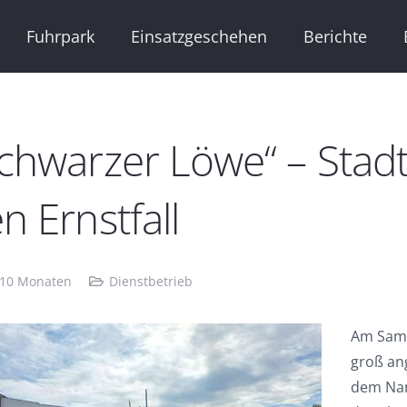
Fuhrpark
Einsatzgeschehen
Berichte
chwarzer Löwe“ – Stad
n Ernstfall
 10 Monaten
Dienstbetrieb
Am Sams
groß an
dem Nam