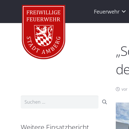
Feuerwehr
„S
de
vor
Suchen
nach:
Weitere Einsatzbericht