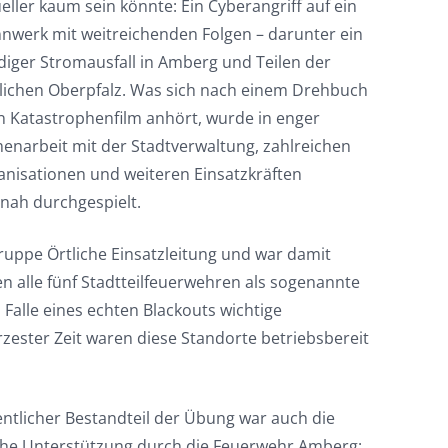
eller kaum sein könnte: Ein Cyberangriff auf ein
werk mit weitreichenden Folgen – darunter ein
diger Stromausfall in Amberg und Teilen der
lichen Oberpfalz. Was sich nach einem Drehbuch
en Katastrophenfilm anhört, wurde in enger
narbeit mit der Stadtverwaltung, zahlreichen
anisationen und weiteren Einsatzkräften
snah durchgespielt.
ruppe Örtliche Einsatzleitung und war damit
n alle fünf Stadtteilfeuerwehren als sogenannte
m Falle eines echten Blackouts wichtige
rzester Zeit waren diese Standorte betriebsbereit
entlicher Bestandteil der Übung war auch die
sche Unterstützung durch die Feuerwehr Amberg: