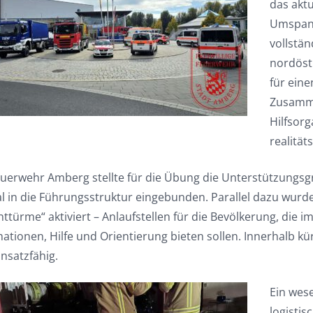
das aktu
Umspann
vollstän
nordöst
für ein
Zusamme
Hilfsorg
realität
euerwehr Amberg stellte für die Übung die Unterstützungsg
al in die Führungsstruktur eingebunden. Parallel dazu wurde
ttürme“ aktiviert – Anlaufstellen für die Bevölkerung, die i
ationen, Hilfe und Orientierung bieten sollen. Innerhalb kü
nsatzfähig.
Ein wes
logisti