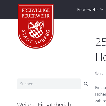
Feuerwehr
25
H
vor
Suchen
Ein a
nach:
Hohen
zahlr
Weitere Einsatzbericht