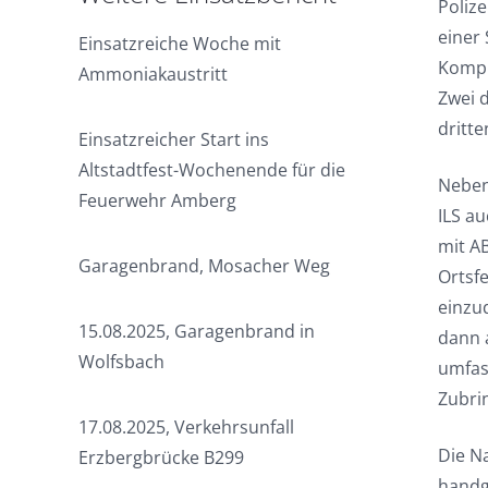
Polize
einer
Einsatzreiche Woche mit
Kompl
Ammoniakaustritt
Zwei 
dritt
Einsatzreicher Start ins
Altstadtfest-Wochenende für die
Neben
Feuerwehr Amberg
ILS au
mit A
Garagenbrand, Mosacher Weg
Ortsf
einzu
15.08.2025, Garagenbrand in
dann 
Wolfsbach
umfas
Zubri
17.08.2025, Verkehrsunfall
Die N
Erzbergbrücke B299
handg