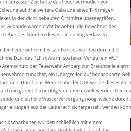
i. In kürzester Zeit hatte das Feuer vermutlich von
 Scheune auf drei weitere Gebäude eines T-förmigen
exes in der dicht bebauten Ortsmitte übergegriffen.
der Gebäude waren nicht bewohnt, die Bewohner des
en Gebäudes konnten dieses rechtzeitig verlassen.
 den Feuerwehren des Landkreises wurden durch die
ch die DLK, das TLF sowie im späteren Verlauf ein WLF
B Atemschutz der Feuerwehr Amberg zur Brandstelle alarmie
euerwehren zunächst, ein Übergreifen auf benachbarte Ge
dämmen. Durch das Wenderohr der DLK wurde dieses Vorhab
auch ein guter Löscherfolg von oben erzielt werden. Der m
sende und sichere Wasserversorgung nötig, welche durch d
ngerleitungen aus der Lauterach sichergestellt werden konn
achlöscharbeiten wurden schließlich mit einem
eführten C-Rohr aus dem Drehleiterkorb und der