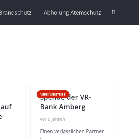
Brandschutz
Abholung Atemschutz
Spende der VR-
VEREINSBETRIEB
 auf
Bank Amberg
e
vor 6 Jahren
Einen verlässlichen Partner