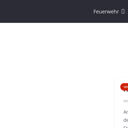
Feuerwehr
H
VE
vo
A
de