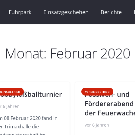
Fuhrpark
Einsatzgeschehen
Berichte
Monat:
Februar 2020
obbyfußballturnier
Passiven- und
REINSBETRIEB
VEREINSBETRIEB
Fördererabend
r 6 Jahren
der Feuerwach
m 08.Februar 2020 fand in
vor 6 Jahren
r Trimaxhalle die