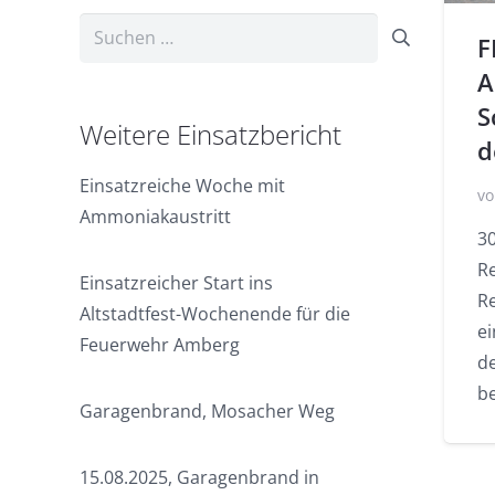
Suchen
F
nach:
A
S
Weitere Einsatzbericht
d
Einsatzreiche Woche mit
vo
Ammoniakaustritt
30
R
Einsatzreicher Start ins
Re
Altstadtfest-Wochenende für die
ei
Feuerwehr Amberg
de
b
Garagenbrand, Mosacher Weg
15.08.2025, Garagenbrand in