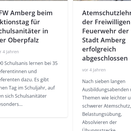
FW Amberg beim
Atemschutzleh
ktionstag für
der Freiwilligen
chulsanitäter in
Feuerwehr der
er Oberpfalz
Stadt Amberg
erfolgreich
r 4 Jahren
abgeschlossen
0 Schulsanis lernen bei 35
vor 4 Jahren
eferentinnen und
ferenten dazu. Es gibt
Nach sieben langen
nen Tag im Schuljahr, auf
Ausbildungsabenden 
n sich Schulsanitäter
Themen wie leichter 
esonders…
schwerer Atemschutz
Belastungsübung,
Absolvieren der
Übungsstrecke,