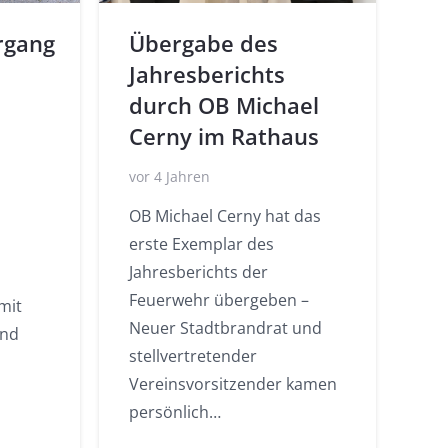
rgang
Übergabe des
Jahresberichts
durch OB Michael
Cerny im Rathaus
vor 4 Jahren
OB Michael Cerny hat das
erste Exemplar des
Jahresberichts der
Feuerwehr übergeben –
mit
Neuer Stadtbrandrat und
und
stellvertretender
,
Vereinsvorsitzender kamen
persönlich…