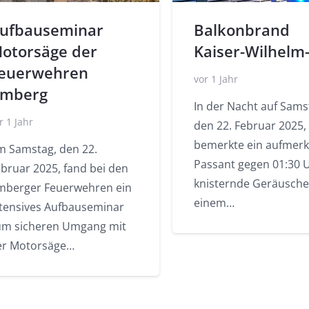
ufbauseminar
Balkonbrand
otorsäge der
Kaiser-Wilhelm
euerwehren
vor 1 Jahr
mberg
In der Nacht auf Sams
r 1 Jahr
den 22. Februar 2025,
bemerkte ein aufmer
m Samstag, den 22.
Passant gegen 01:30 
ebruar 2025, fand bei den
knisternde Geräusche
mberger Feuerwehren ein
einem…
ntensives Aufbauseminar
um sicheren Umgang mit
er Motorsäge…