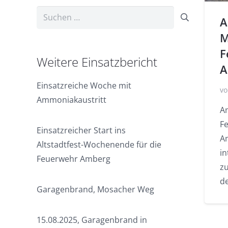
Suchen
A
nach:
M
F
Weitere Einsatzbericht
A
Einsatzreiche Woche mit
vo
Ammoniakaustritt
A
F
Einsatzreicher Start ins
A
Altstadtfest-Wochenende für die
i
Feuerwehr Amberg
z
d
Garagenbrand, Mosacher Weg
15.08.2025, Garagenbrand in