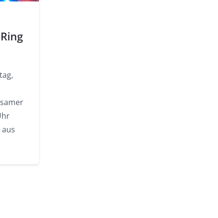
-Ring
tag,
ksamer
Uhr
 aus