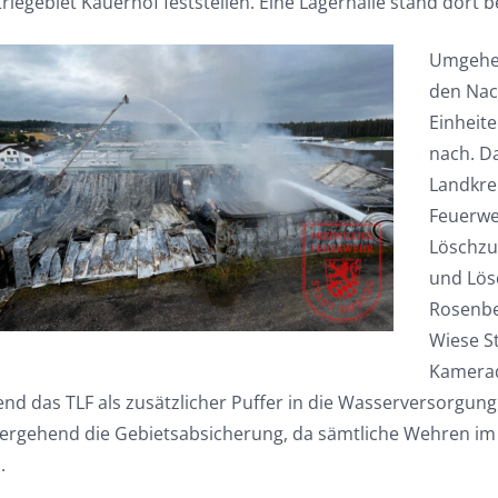
riegebiet Kauerhof feststellen. Eine Lagerhalle stand dort be
Umgehen
den Nac
Einheite
nach. D
Landkre
Feuerwe
Löschzu
und Lös
Rosenbe
Wiese S
Kamerad
nd das TLF als zusätzlicher Puffer in die Wasserversorgung
ergehend die Gebietsabsicherung, da sämtliche Wehren i
.