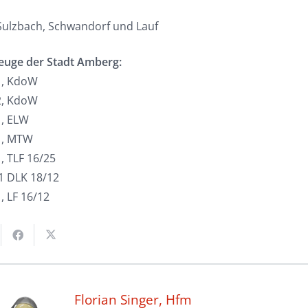
ulzbach, Schwandorf und Lauf
euge der Stadt Amberg:
1, KdoW
2, KdoW
1, ELW
1, MTW
, TLF 16/25
,1 DLK 18/12
, LF 16/12
Florian Singer, Hfm