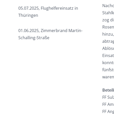
Nachd
05.07.2025, Flughelfereinsatz in
Stahlk
Thüringen
zog d
Rosen
01.06.2025, Zimmerbrand Martin-
hinzu
Schalling-Straße
abtra
Ablös
Einsa
konnt
fünfs
waren
Beteil
FF Su
FF Am
FF An