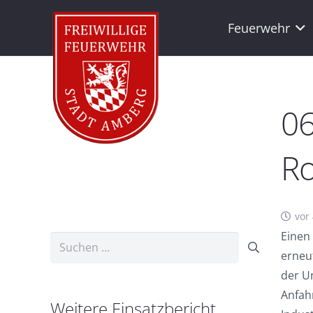
Feuerwehr
06
R
vor
Einen
Suchen
erneu
nach:
der U
Anfah
Weitere Einsatzbericht