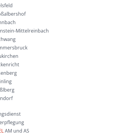
lsfeld
oßalbershof
hnbach
lnstein-Mittelreinbach
schwang
mmersbruck
ukirchen
ckenricht
senberg
inling
aßlberg
ondorf
ngsdienst
erpflegung
EL
AM und AS