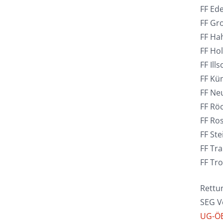
FF Ede
FF Gr
FF Ha
FF Ho
FF Ill
FF Kü
FF Ne
FF Rö
FF Ro
FF Ste
FF Tr
FF Tr
Rettu
SEG V
UG-Ö