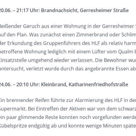
20.06. – 21:17 Uhr: Brandnachsicht, Gerresheimer Straße
Beißender Geruch aus einer Wohnung in der Gerresheimer 
auf den Plan. Was zunächst einen Zimmerbrand oder Schlim
der Erkundung des Gruppenführers des HLF als relativ harm
betroffene Wohnung lediglich mit einem Lüfter vom Qualm 
Einsatzstelle umgehend wieder verlassen. Die Bewohner w
untersucht, verletzt wurde durch das angebrannte Essen a
24.06. – 20:10 Uhr: Kleinbrand, Katharinenfriedhofstraße
Ein brennender Reifen führte zur Alarmierung des HLF in d
Supermarkt. Bei Eintreffen der Aktiven war von dem schwarz
ein paar glimmende Reste konnten noch vorgefunden werden
Kübelspritze endgültig ab und konnte wenige Minuten späte