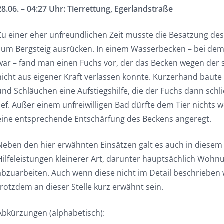
28.06. – 04:27 Uhr: Tierrettung, Egerlandstraße
Zu einer eher unfreundlichen Zeit musste die Besatzung de
zum Bergsteig ausrücken. In einem Wasserbecken – bei dem d
war – fand man einen Fuchs vor, der das Becken wegen der s
nicht aus eigener Kraft verlassen konnte. Kurzerhand baute
und Schläuchen eine Aufstiegshilfe, die der Fuchs dann schli
lief. Außer einem unfreiwilligen Bad dürfte dem Tier nichts w
eine entsprechende Entschärfung des Beckens angeregt.
Neben den hier erwähnten Einsätzen galt es auch in diesem 
Hilfeleistungen kleinerer Art, darunter hauptsächlich Woh
abzuarbeiten. Auch wenn diese nicht im Detail beschrieben w
trotzdem an dieser Stelle kurz erwähnt sein.
Abkürzungen (alphabetisch):