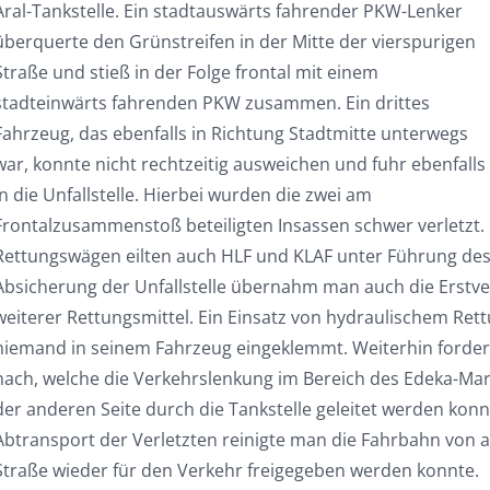
Aral-Tankstelle. Ein stadtauswärts fahrender PKW-Lenker
überquerte den Grünstreifen in der Mitte der vierspurigen
Straße und stieß in der Folge frontal mit einem
stadteinwärts fahrenden PKW zusammen. Ein drittes
Fahrzeug, das ebenfalls in Richtung Stadtmitte unterwegs
war, konnte nicht rechtzeitig ausweichen und fuhr ebenfalls
in die Unfallstelle. Hierbei wurden die zwei am
Frontalzusammenstoß beteiligten Insassen schwer verletz
Rettungswägen eilten auch HLF und KLAF unter Führung des I-
Absicherung der Unfallstelle übernahm man auch die Erstve
weiterer Rettungsmittel. Ein Einsatz von hydraulischem Rett
niemand in seinem Fahrzeug eingeklemmt. Weiterhin forder
nach, welche die Verkehrslenkung im Bereich des Edeka-Ma
der anderen Seite durch die Tankstelle geleitet werden ko
Abtransport der Verletzten reinigte man die Fahrbahn von 
Straße wieder für den Verkehr freigegeben werden konnte.