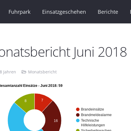
Fuhrpark
Einsatzgeschehen
Berichte
natsbericht Juni 2018
 8 Jahren
Monatsbericht
esamtanzahl Einsätze - Juni 2018: 59
7
8
Brandeinsätze
Brandmeldealarme
Technische
16
Hilfeleistungen
Sicherheitswachen