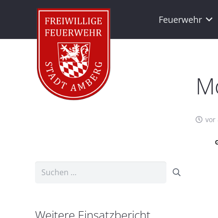
Feuerwehr
Mo
vor
G
Suchen
nach:
Weitere Einsatzbericht