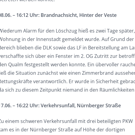
08.06. – 16:12 Uhr: Brandnachsicht, Hinter der Veste
Wiederum Alarm für den Löschzug hieß es zwei Tage später, 
Wohnung in der Innenstadt gemeldet wurde. Auf Grund der
Bereich blieben die DLK sowie das LF in Bereitstellung am 
verschaffte sich über ein Fenster im 2. OG Zutritt zur betr
den Qualm festgestellt werden konnte. Ein übervoller rauc
ließ die Situation zunächst wie einen Zimmerbrand ausseh
Rettungskräfte verantwortlich. Er wurde in Sicherheit gebr
da sich zu diesem Zeitpunkt niemand in den Räumlichkeiten 
17.06. – 16:22 Uhr: Verkehrsunfall, Nürnberger Straße
Zu einem schweren Verkehrsunfall mit drei beteiligten PKW
kam es in der Nürnberger Straße auf Höhe der dortigen