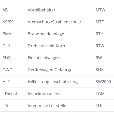
AB
Abrollbehälter
MTW
AS/SS
Atemschutz/Strahlenschutz
MZF
BMA
Brandmeldeanlage
RTH
DLK
Drehleiter mit Korb
RTW
ELW
Einsatzleitwagen
RW
GWG
Gerätewagen Gefahrgut
SLM
HLF
Hilfleistungslöschfahrzeug
SW2000
I-Dienst
Inspektionsdienst
TGM
ILS
Integrierte Leitstelle
TLF