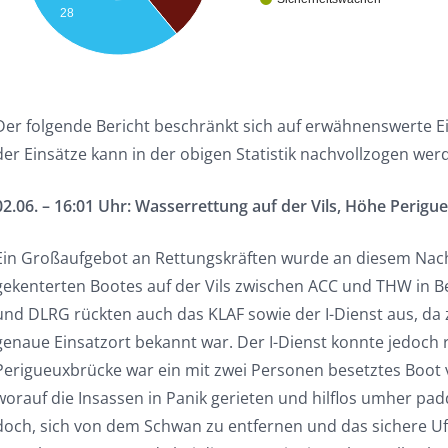
28
Der folgende Bericht beschränkt sich auf erwähnenswerte E
der Einsätze kann in der obigen Statistik nachvollzogen wer
02.06. – 16:01 Uhr: Wasserrettung auf der Vils, Höhe Perig
Ein Großaufgebot an Rettungskräften wurde an diesem Nac
gekenterten Bootes auf der Vils zwischen ACC und THW in 
und DLRG rückten auch das KLAF sowie der I-Dienst aus, da 
genaue Einsatzort bekannt war. Der I-Dienst konnte jedoch
Perigueuxbrücke war ein mit zwei Personen besetztes Boot
worauf die Insassen in Panik gerieten und hilflos umher padd
doch, sich von dem Schwan zu entfernen und das sichere Uf