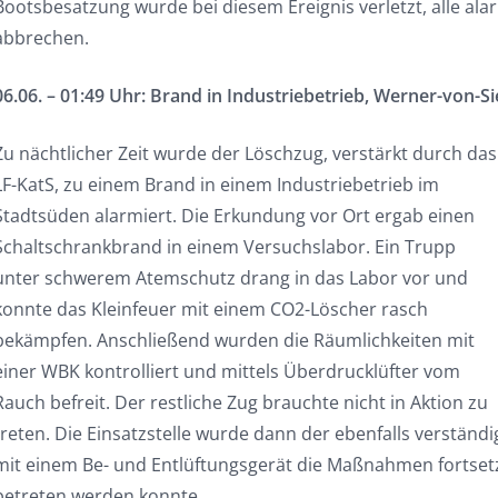
Bootsbesatzung wurde bei diesem Ereignis verletzt, alle ala
abbrechen.
06.06. – 01:49 Uhr: Brand in Industriebetrieb, Werner-von-
Zu nächtlicher Zeit wurde der Löschzug, verstärkt durch das
LF-KatS, zu einem Brand in einem Industriebetrieb im
Stadtsüden alarmiert. Die Erkundung vor Ort ergab einen
Schaltschrankbrand in einem Versuchslabor. Ein Trupp
unter schwerem Atemschutz drang in das Labor vor und
konnte das Kleinfeuer mit einem CO2-Löscher rasch
bekämpfen. Anschließend wurden die Räumlichkeiten mit
einer WBK kontrolliert und mittels Überdrucklüfter vom
Rauch befreit. Der restliche Zug brauchte nicht in Aktion zu
treten. Die Einsatzstelle wurde dann der ebenfalls verstän
mit einem Be- und Entlüftungsgerät die Maßnahmen fortsetz
betreten werden konnte.