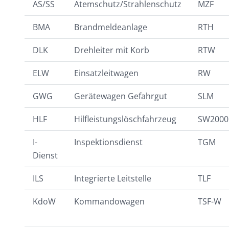
AS/SS
Atemschutz/Strahlenschutz
MZF
BMA
Brandmeldeanlage
RTH
DLK
Drehleiter mit Korb
RTW
ELW
Einsatzleitwagen
RW
GWG
Gerätewagen Gefahrgut
SLM
HLF
Hilfleistungslöschfahrzeug
SW2000
I-
Inspektionsdienst
TGM
Dienst
ILS
Integrierte Leitstelle
TLF
KdoW
Kommandowagen
TSF-W